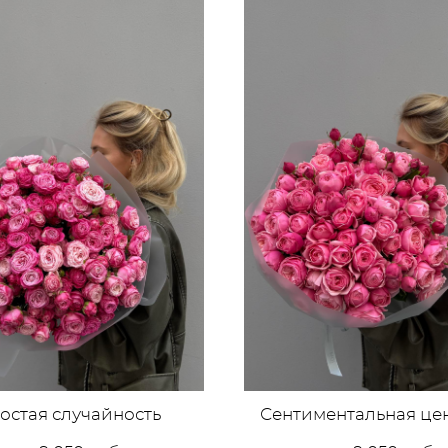
остая случайность
Сентиментальная це