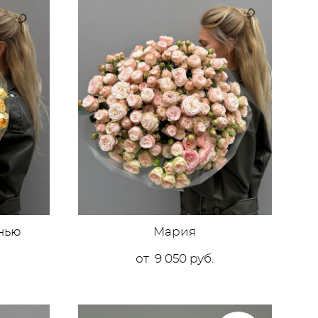
енью
Мария
от 9 050 pуб.