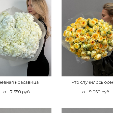
невная красавица
Что случилось ос
от 7 550 pуб.
от 9 050 pуб.