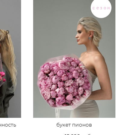
сезон
нность
букет пионов