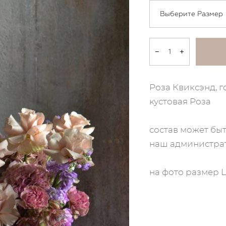
Выберите Размер
Роза Квиксэнд, г
кустовая Роза
состав может быт
наш администрат
на фото размер L