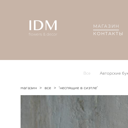
МАГАЗИН
КОНТАКТЫ
Все
Авторские бу
магазин
>
все
>
‘неспящие в сиэтле’