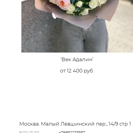
‘Век Адалин’
от 12 400 pуб.
Москва. Малый Левшинский пер., 14/9 стр 
9:00-21:00
+79852275557