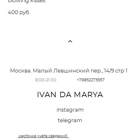
blowing kisses
400 pуб.
Москва. Малый Левшинский пер., 14/9 стр 1
9:00-21:00
+79852275557
IVAN DA MARYA
instagram
telegram
карточка учета сведений